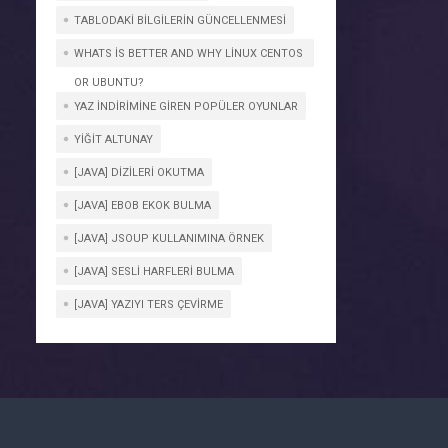
TABLODAKI BILGILERIN GÜNCELLENMESI
WHATS IS BETTER AND WHY LINUX CENTOS
OR UBUNTU?
YAZ İNDIRIMINE GIREN POPÜLER OYUNLAR
YIĞIT ALTUNAY
[JAVA] DIZILERI OKUTMA
[JAVA] EBOB EKOK BULMA
[JAVA] JSOUP KULLANIMINA ÖRNEK
[JAVA] SESLI HARFLERI BULMA
[JAVA] YAZIYI TERS ÇEVIRME