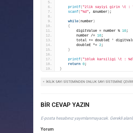
printf
(
"2lik sayiyi girin \t : 
scanf
(
"%d"
, &number
)
;
while
(
number
)
{
        digitValue = number % 
10
;
        number /= 
10
; 
        total += doubleE 
*
 digitVal
        doubleE *= 
2
;
}
printf
(
"10luk karsiligi \t : %d
return
0
;
}
İKILIK SAYI SISTEMINDEN ONLUK SAYI SISTEMINE ÇEVIR
BIR CEVAP YAZIN
E-posta hesabınız yayımlanmayacak.
Gerekli alan
Yorum