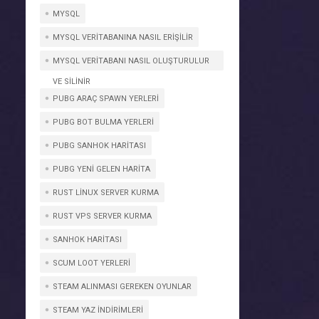
MYSQL
MYSQL VERITABANINA NASIL ERIŞILIR
MYSQL VERITABANI NASIL OLUŞTURULUR
VE SILINIR
PUBG ARAÇ SPAWN YERLERI
PUBG BOT BULMA YERLERI
PUBG SANHOK HARITASI
PUBG YENI GELEN HARITA
RUST LINUX SERVER KURMA
RUST VPS SERVER KURMA
SANHOK HARITASI
SCUM LOOT YERLERI
STEAM ALINMASI GEREKEN OYUNLAR
STEAM YAZ INDIRIMLERI