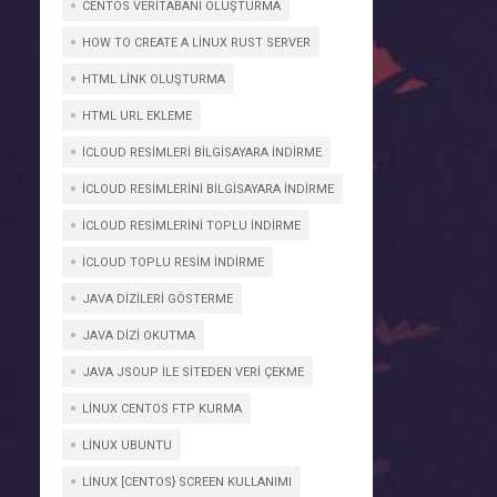
CENTOS VERITABANI OLUŞTURMA
HOW TO CREATE A LINUX RUST SERVER
HTML LINK OLUŞTURMA
HTML URL EKLEME
ICLOUD RESIMLERI BILGISAYARA INDIRME
ICLOUD RESIMLERINI BILGISAYARA INDIRME
ICLOUD RESIMLERINI TOPLU INDIRME
ICLOUD TOPLU RESIM INDIRME
JAVA DIZILERI GÖSTERME
JAVA DIZI OKUTMA
JAVA JSOUP İLE SİTEDEN VERİ ÇEKME
LINUX CENTOS FTP KURMA
LINUX UBUNTU
LINUX [CENTOS} SCREEN KULLANIMI