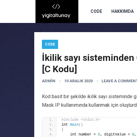
CODE
HAKKIMDA
CODE
İkilik sayı sisteminde
[C Kodu]
ADMIN
10 ARALIK 2020
LEAVE A COMMEN
Kod basit bir şekilde ikilik sayı sisteminde 
Mask IP kullanımında kullanmak için oluştur
#include <stdio.h> 
int 
main
()
{
    int number = 
0
, digitValue = 
0
,