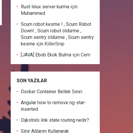
Rust linux server kurma
için
Muhammed
Scum robot kesme ! , Scum Robot
Down! , Scum robot öldürme ,
Scum sentry öldürme , Scum sentry
kesme
için
KillerSnip
[JAVA] Ebob Ekok Bulma
için
Cem
SON YAZILAR
Docker Container Bellek Sınırı
Angular how to remove ng-star-
inserted
Dijkstra’s link state routing nedir?
Sinir Ağlarını Kullanarak