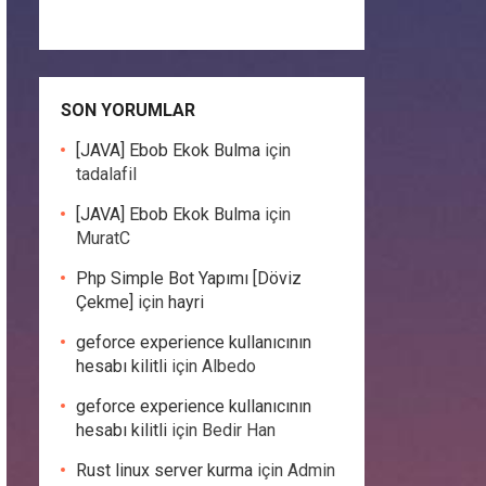
SON YORUMLAR
[JAVA] Ebob Ekok Bulma
için
tadalafil
[JAVA] Ebob Ekok Bulma
için
MuratC
Php Simple Bot Yapımı [Döviz
Çekme]
için
hayri
geforce experience kullanıcının
hesabı kilitli
için
Albedo
geforce experience kullanıcının
hesabı kilitli
için
Bedir Han
Rust linux server kurma
için
Admin