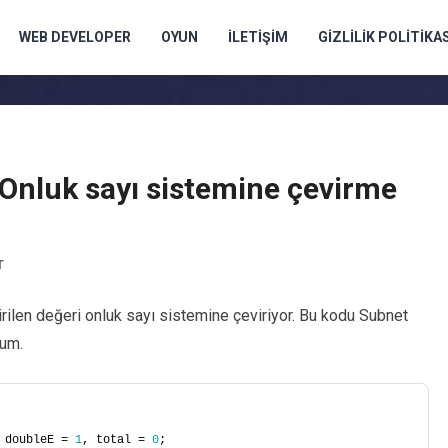
WEB DEVELOPER
OYUN
İLETIŞIM
GIZLILIK POLITIKAS
n Onluk sayı sistemine çevirme
T
girilen değeri onluk sayı sistemine çeviriyor. Bu kodu Subnet
dum.
 doubleE = 
1
, total = 
0
;