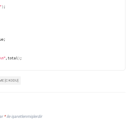
"
)
;
ue;
\n"
,total
)
;
ME [C KODU]
lar
*
ile işaretlenmişlerdir