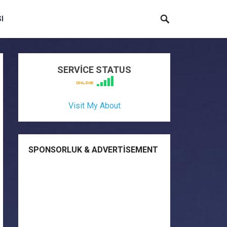
I
SERVİCE STATUS
Visit My About
SPONSORLUK & ADVERTISEMENT