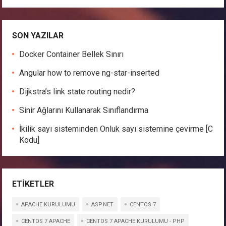
SON YAZILAR
Docker Container Bellek Sınırı
Angular how to remove ng-star-inserted
Dijkstra’s link state routing nedir?
Sinir Ağlarını Kullanarak Sınıflandırma
İkilik sayı sisteminden Onluk sayı sistemine çevirme [C
Kodu]
ETIKETLER
APACHE KURULUMU
ASP.NET
CENTOS 7
CENTOS 7 APACHE
CENTOS 7 APACHE KURULUMU - PHP