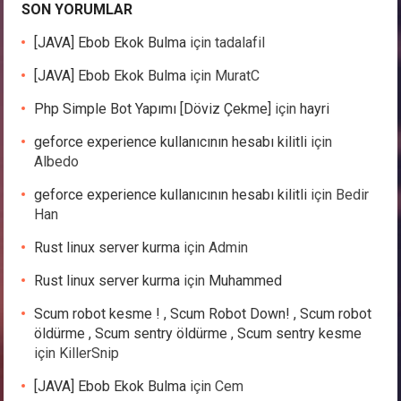
SON YORUMLAR
[JAVA] Ebob Ekok Bulma
için
tadalafil
[JAVA] Ebob Ekok Bulma
için
MuratC
Php Simple Bot Yapımı [Döviz Çekme]
için
hayri
geforce experience kullanıcının hesabı kilitli
için
Albedo
geforce experience kullanıcının hesabı kilitli
için
Bedir
Han
Rust linux server kurma
için
Admin
Rust linux server kurma
için
Muhammed
Scum robot kesme ! , Scum Robot Down! , Scum robot
öldürme , Scum sentry öldürme , Scum sentry kesme
için
KillerSnip
[JAVA] Ebob Ekok Bulma
için
Cem