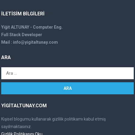
İLETISIM BILGILERI
Yiğit ALTUNAY - Computer Eng.
Full Stack Developer
Mail :
info@yigitaltunay.com
ARA
A
r
a
m
a
YIGITALTUNAY.COM
:
Kişisel blogumu kullanarak gizlilik politikamı kabul etmiş
sayılmaktasınız.
Gizlilik Politikasını Oku