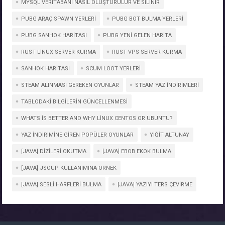
MYSQL VERITABANI NASIL OLUŞTURULUR VE SILINIR
PUBG ARAÇ SPAWN YERLERI
PUBG BOT BULMA YERLERI
PUBG SANHOK HARITASI
PUBG YENI GELEN HARITA
RUST LINUX SERVER KURMA
RUST VPS SERVER KURMA
SANHOK HARITASI
SCUM LOOT YERLERI
STEAM ALINMASI GEREKEN OYUNLAR
STEAM YAZ INDIRIMLERI
TABLODAKI BILGILERIN GÜNCELLENMESI
WHATS IS BETTER AND WHY LINUX CENTOS OR UBUNTU?
YAZ İNDIRIMINE GIREN POPÜLER OYUNLAR
YIĞIT ALTUNAY
[JAVA] DIZILERI OKUTMA
[JAVA] EBOB EKOK BULMA
[JAVA] JSOUP KULLANIMINA ÖRNEK
[JAVA] SESLI HARFLERI BULMA
[JAVA] YAZIYI TERS ÇEVIRME