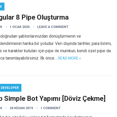
E
gular 8 Pipe Oluşturma
N
1 OCAK 2020
LEAVE A COMMENT
 doğrudan şablonlarınızdan dönüştürmenin ve
lendirmenin harika bir yoludur. Veri dışında tarihler, para birimi,
 ve karakter kutuları için pipe ile mumkun, kendi özel pipe da
ca tanımlayabilirsiniz. İlk önce…
READ MORE »
 DEVELOPER
p Simple Bot Yapımı [Döviz Çekme]
N
24 NISAN 2019
1 COMMENT