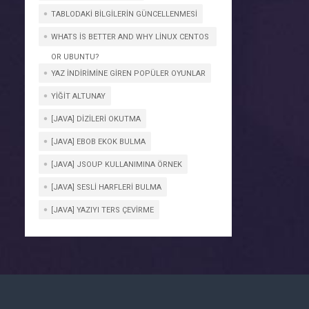
TABLODAKI BILGILERIN GÜNCELLENMESI
WHATS IS BETTER AND WHY LINUX CENTOS
OR UBUNTU?
YAZ İNDIRIMINE GIREN POPÜLER OYUNLAR
YIĞIT ALTUNAY
[JAVA] DIZILERI OKUTMA
[JAVA] EBOB EKOK BULMA
[JAVA] JSOUP KULLANIMINA ÖRNEK
[JAVA] SESLI HARFLERI BULMA
[JAVA] YAZIYI TERS ÇEVIRME