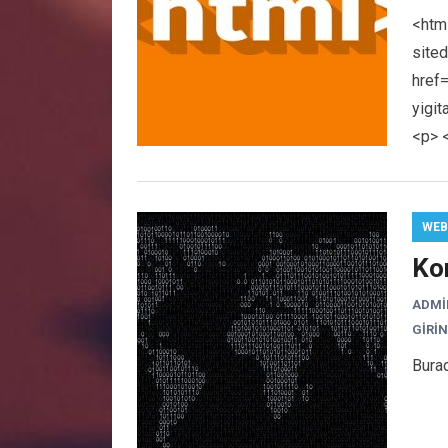
<htm
sited
href
yigi
<p> 
WEB
Ko
ADMI
GIRIN
Burad