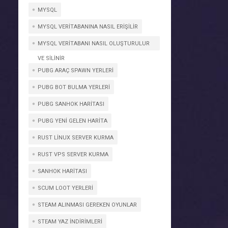
MYSQL
MYSQL VERITABANINA NASIL ERIŞILIR
MYSQL VERITABANI NASIL OLUŞTURULUR
VE SILINIR
PUBG ARAÇ SPAWN YERLERI
PUBG BOT BULMA YERLERI
PUBG SANHOK HARITASI
PUBG YENI GELEN HARITA
RUST LINUX SERVER KURMA
RUST VPS SERVER KURMA
SANHOK HARITASI
SCUM LOOT YERLERI
STEAM ALINMASI GEREKEN OYUNLAR
STEAM YAZ INDIRIMLERI