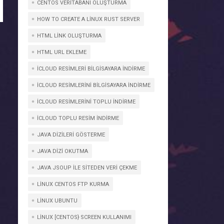
CENTOS VERITABANI OLUŞTURMA
HOW TO CREATE A LINUX RUST SERVER
HTML LINK OLUŞTURMA
HTML URL EKLEME
ICLOUD RESIMLERI BILGISAYARA INDIRME
ICLOUD RESIMLERINI BILGISAYARA INDIRME
ICLOUD RESIMLERINI TOPLU INDIRME
ICLOUD TOPLU RESIM INDIRME
JAVA DIZILERI GÖSTERME
JAVA DIZI OKUTMA
JAVA JSOUP İLE SİTEDEN VERİ ÇEKME
LINUX CENTOS FTP KURMA
LINUX UBUNTU
LINUX [CENTOS} SCREEN KULLANIMI