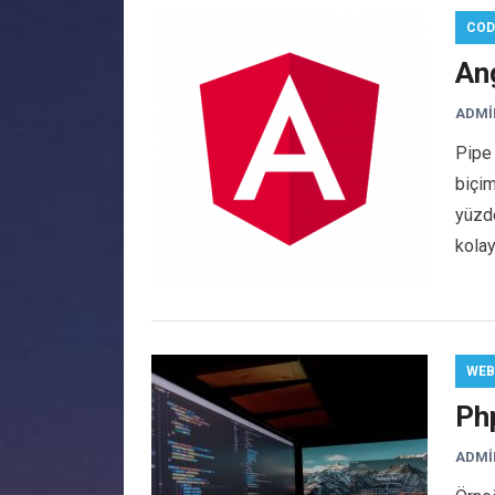
COD
An
ADMI
Pipe
biçim
yüzde
kolay
WEB
Ph
ADMI