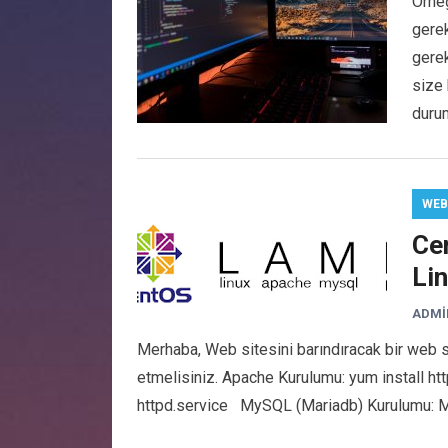
Örneğ
gere
gerek
size 
duru
WEB
Ce
Li
ADMI
Merhaba, Web sitesini barındıracak bir web s
etmelisiniz. Apache Kurulumu: yum install ht
httpd.service MySQL (Mariadb) Kurulumu: 