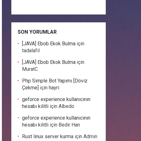
SON YORUMLAR
[JAVA] Ebob Ekok Bulma
için
tadalafil
[JAVA] Ebob Ekok Bulma
için
MuratC
Php Simple Bot Yapımı [Döviz
Çekme]
için
hayri
geforce experience kullanıcının
hesabı kilitli
için
Albedo
geforce experience kullanıcının
hesabı kilitli
için
Bedir Han
Rust linux server kurma
için
Admin