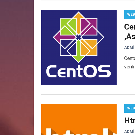
WEB
Ce
,A
ADMI
Cent
verilm
WEB
Ht
ADMI