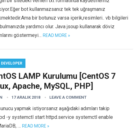
in bir sitedeki verileri txt formatında kaydetmemiz
kiyor.Eğer bot kullanmazsanız tek tek uğraşmanız
mektedir.Ama bir botunuz varsa içerik,resimleri.. vb bilgileri
bulmanızda yardımcı olur. Java jsoup kullanarak döviz
mlarını göstermeyi…
READ MORE »
 DEVELOPER
ntOS LAMP Kurulumu [CentOS 7
nux, Apache, MySQL, PHP]
N
17 ARALIK 2018
LEAVE A COMMENT
unucu yapmak istiyorsanız aşağıdaki adımları takip
tpd -y systemctl start httpd.service systemctl enable
MariaDB, …
READ MORE »