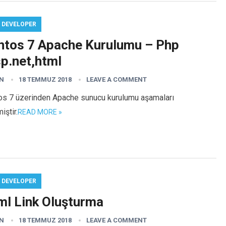
 DEVELOPER
ntos 7 Apache Kurulumu – Php
sp.net,html
N
18 TEMMUZ 2018
LEAVE A COMMENT
os 7 üzerinden Apache sunucu kurulumu aşamaları
iştir.
READ MORE »
 DEVELOPER
ml Link Oluşturma
N
18 TEMMUZ 2018
LEAVE A COMMENT