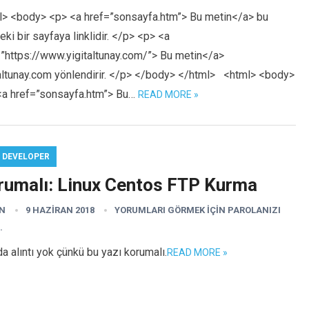
l> <body> <p> <a href=”sonsayfa.htm”> Bu metin</a> bu
eki bir sayfaya linklidir. </p> <p> <a
=”https://www.yigitaltunay.com/”> Bu metin</a>
taltunay.com yönlendirir. </p> </body> </html> <html> <body>
<a href=”sonsayfa.htm”> Bu…
READ MORE »
 DEVELOPER
rumalı: Linux Centos FTP Kurma
N
9 HAZIRAN 2018
YORUMLARI GÖRMEK IÇIN PAROLANIZI
.
a alıntı yok çünkü bu yazı korumalı.
READ MORE »