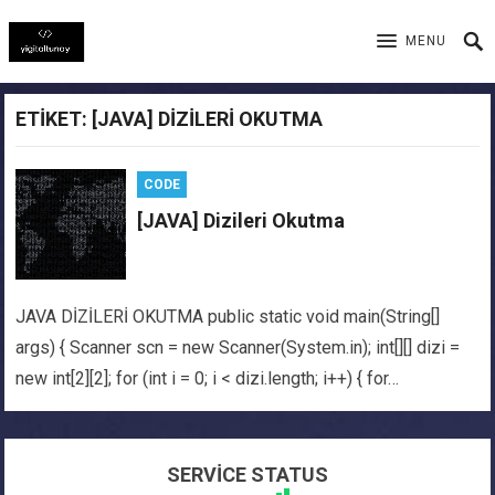
MENU
ETIKET: [JAVA] DIZILERI OKUTMA
CODE
[JAVA] Dizileri Okutma
JAVA DİZİLERİ OKUTMA public static void main(String[]
args) { Scanner scn = new Scanner(System.in); int[][] dizi =
new int[2][2]; for (int i = 0; i < dizi.length; i++) { for…
SERVİCE STATUS