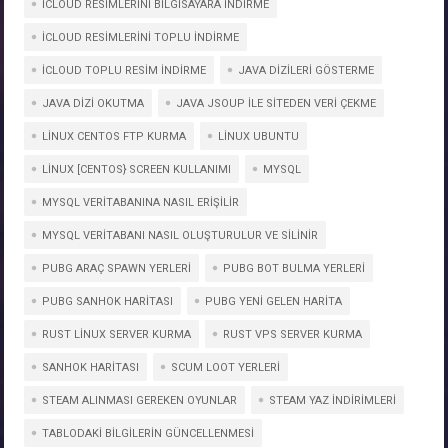
ICLOUD RESIMLERINI BILGISAYARA INDIRME
ICLOUD RESIMLERINI TOPLU INDIRME
ICLOUD TOPLU RESIM INDIRME
JAVA DIZILERI GÖSTERME
JAVA DIZI OKUTMA
JAVA JSOUP İLE SİTEDEN VERİ ÇEKME
LINUX CENTOS FTP KURMA
LINUX UBUNTU
LINUX [CENTOS} SCREEN KULLANIMI
MYSQL
MYSQL VERITABANINA NASIL ERIŞILIR
MYSQL VERITABANI NASIL OLUŞTURULUR VE SILINIR
PUBG ARAÇ SPAWN YERLERI
PUBG BOT BULMA YERLERI
PUBG SANHOK HARITASI
PUBG YENI GELEN HARITA
RUST LINUX SERVER KURMA
RUST VPS SERVER KURMA
SANHOK HARITASI
SCUM LOOT YERLERI
STEAM ALINMASI GEREKEN OYUNLAR
STEAM YAZ INDIRIMLERI
TABLODAKI BILGILERIN GÜNCELLENMESI