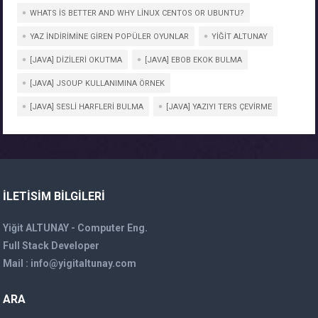
WHATS IS BETTER AND WHY LINUX CENTOS OR UBUNTU?
YAZ İNDIRIMINE GIREN POPÜLER OYUNLAR
YIĞIT ALTUNAY
[JAVA] DIZILERI OKUTMA
[JAVA] EBOB EKOK BULMA
[JAVA] JSOUP KULLANIMINA ÖRNEK
[JAVA] SESLI HARFLERI BULMA
[JAVA] YAZIYI TERS ÇEVIRME
İLETISIM BILGILERI
Yiğit ALTUNAY - Computer Eng.
Full Stack Developer
Mail :
info@yigitaltunay.com
ARA