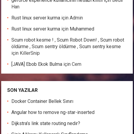
geforce experience kullanıcının hesabı kilitli
için
Bedir
Han
Rust linux server kurma
için
Admin
Rust linux server kurma
için
Muhammed
Scum robot kesme ! , Scum Robot Down! , Scum robot
öldürme , Scum sentry öldürme , Scum sentry kesme
için
KillerSnip
[JAVA] Ebob Ekok Bulma
için
Cem
SON YAZILAR
Docker Container Bellek Sınırı
Angular how to remove ng-star-inserted
Dijkstra’s link state routing nedir?