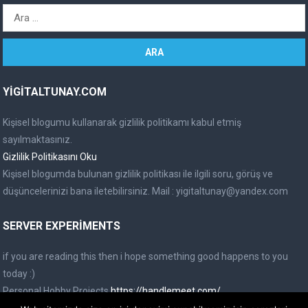
A
r
a
m
a
YIGITALTUNAY.COM
:
Kişisel blogumu kullanarak gizlilik politikamı kabul etmiş
sayılmaktasınız.
Gizlilik Politikasını Oku
Kişisel blogumda bulunan gizlilik politikası ile ilgili soru, görüş ve
düşüncelerinizi bana iletebilirsiniz. Mail :
yigitaltunay@yandex.com
SERVER EXPERIMENTS
if you are reading this then i hope something good happens to you
today :)
Personal Hobby Projects
https://handlemeet.com/